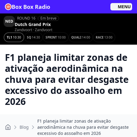
Box Box Radio
MENU
ROUND 16
Em breve
NED
Dutch Grand Prix
Zandvoort
· Zandvoort
TL1
10:30
SQ
14:30
SPRINT
10:00
QUALI
14:00
RACE
13:00
F1 planeja limitar zonas de
ativação aerodinâmica na
chuva para evitar desgaste
excessivo do assoalho em
2026
F1 planeja limitar zonas de ativação
Blog
aerodinâmica na chuva para evitar desgaste
Home
excessivo do assoalho em 2026