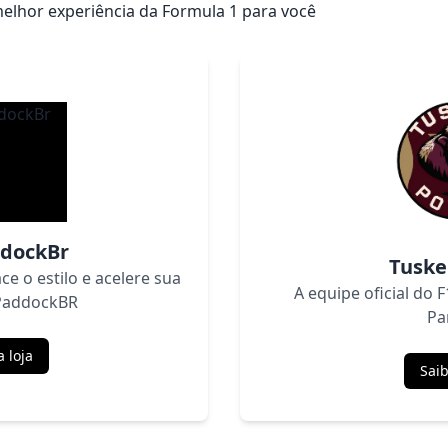
elhor experiência da Formula 1 para você
ddockBr
Tuske
ace o estilo e acelere sua
A equipe oficial do 
PaddockBR
Pa
a loja
Sai