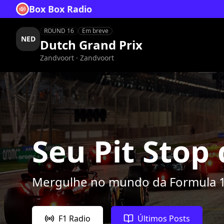
Box Box Radio
ROUND 16
Em breve
NED
Dutch Grand Prix
Zandvoort
· Zandvoort
Seu Pit Stop
Mergulhe no mundo da Formula 1 
F1 Radio
Últimos Posts