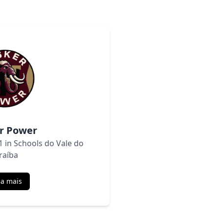
r Power
F1 in Schools do Vale do
raíba
ba mais