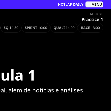
HOTLAP DAILY
MENU
EM BREVE
Practice 1
SQ
14:30
SPRINT
10:00
QUALI
14:00
RACE
13:00
ula 1
 além de notícias e análises